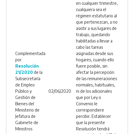
en cualquier trimestre,
cualquiera sea el
régimen estatutario al
que pertenezcan, a no
asistir a sus lugares de
trabajo, quedando
habilitadas a llevar a
cabo las tareas
Complementada
asignadas desde sus
por
hogares, cuando ello
Resolución
fuere posible, sin
21/2020
de la
afectar la percepción
Subsecretaría
de las remuneraciones
de Empleo
normales, habituales,
Público y
02/06/2020
ni de los adicionales
Gestión de
que por Ley o
Bienes del
Convenio le
Ministerio de
correspondiere
Jefatura de
percibir. Establecer
Gabinete de
que la presente
Ministros
Resolución tendrá