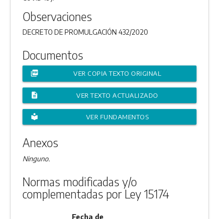
Observaciones
DECRETO DE PROMULGACIÓN 432/2020
Documentos
picture_as_pdf
VER COPIA TEXTO ORIGINAL
description
VER TEXTO ACTUALIZADO
local_library
VER FUNDAMENTOS
Anexos
Ninguno.
Normas modificadas y/o
complementadas por Ley 15174
Fecha de