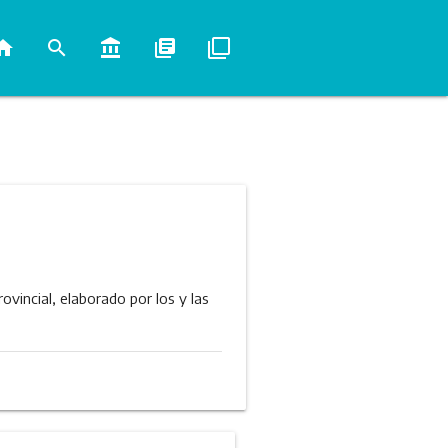
ome
search
account_balance
library_books
filter_none
vincial, elaborado por los y las