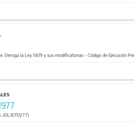
L
. Deroga la Ley 5619 y sus modificatorias - Código de Ejecución Pen
ALES
1977
 (DL:8751/77)