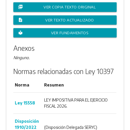
picture_as_pdf
VER COPIA TEXTO ORIGINAL
description
VER TEXTO ACTUALIZADO
local_library
VER FUNDAMENTOS
Anexos
Ninguno.
Normas relacionadas con Ley 10397
Norma
Resumen
LEY IMPOSITIVA PARA EL EJERCICIO
Ley 15558
FISCAL 2026.
Disposición
1910/2022
(Disposición Delegada SERYC)