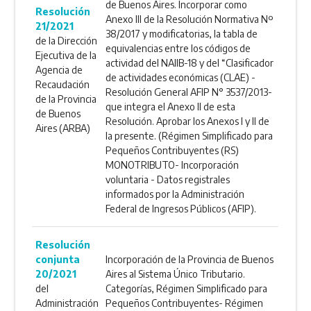
de Buenos Aires. Incorporar como
Resolución
Anexo III de la Resolución Normativa Nº
21/2021
38/2017 y modificatorias, la tabla de
de la Dirección
equivalencias entre los códigos de
Ejecutiva de la
actividad del NAIIB-18 y del “Clasificador
Agencia de
de actividades económicas (CLAE) -
Recaudación
Resolución General AFIP N° 3537/2013-
de la Provincia
que integra el Anexo II de esta
de Buenos
Resolución. Aprobar los Anexos I y II de
Aires (ARBA)
la presente. (Régimen Simplificado para
Pequeños Contribuyentes (RS)
MONOTRIBUTO- Incorporación
voluntaria - Datos registrales
informados por la Administración
Federal de Ingresos Públicos (AFIP).
Resolución
conjunta
Incorporación de la Provincia de Buenos
20/2021
Aires al Sistema Único Tributario.
del
Categorías, Régimen Simplificado para
Administración
Pequeños Contribuyentes- Régimen