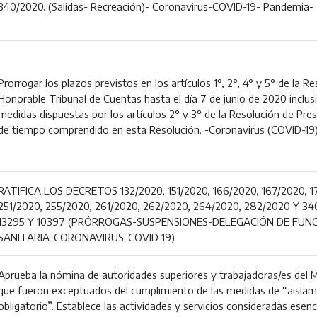
340/2020. (Salidas- Recreación)- Coronavirus-COVID-19- Pandemia-
Prorrogar los plazos previstos en los artículos 1°, 2°, 4° y 5° de la 
Honorable Tribunal de Cuentas hasta el día 7 de junio de 2020 inclusi
medidas dispuestas por los artículos 2° y 3° de la Resolución de Pres
de tiempo comprendido en esta Resolución. -Coronavirus (COVID-1
RATIFICA LOS DECRETOS 132/2020, 151/2020, 166/2020, 167/2020, 1
251/2020, 255/2020, 261/2020, 262/2020, 264/2020, 282/2020 Y 3
13295 Y 10397 (PRÓRROGAS-SUSPENSIONES-DELEGACIÓN DE FUN
SANITARIA-CORONAVIRUS-COVID 19).
Aprueba la nómina de autoridades superiores y trabajadoras/es del Mi
que fueron exceptuados del cumplimiento de las medidas de “aislami
obligatorio”. Establece las actividades y servicios consideradas esen