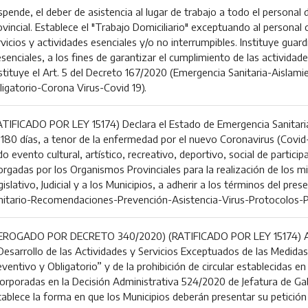
pende, el deber de asistencia al lugar de trabajo a todo el personal 
ovincial. Establece el "Trabajo Domiciliario" exceptuando al personal
vicios y actividades esenciales y/o no interrumpibles. Instituye guar
senciales, a los fines de garantizar el cumplimiento de las actividad
stituye el Art. 5 del Decreto 167/2020 (Emergencia Sanitaria-Aislami
ligatorio-Corona Virus-Covid 19).
ATIFICADO POR LEY 15174) Declara el Estado de Emergencia Sanitaria 
 180 días, a tenor de la enfermedad por el nuevo Coronavirus (Covid-
o evento cultural, artístico, recreativo, deportivo, social de particip
orgadas por los Organismos Provinciales para la realización de los m
islativo, Judicial y a los Municipios, a adherir a los términos del pre
nitario-Recomendaciones-Prevención-Asistencia-Virus-Protocolos-
EROGADO POR DECRETO 340/2020) (RATIFICADO POR LEY 15174) Ap
 Desarrollo de las Actividades y Servicios Exceptuados de las Medidas
eventivo y Obligatorio” y de la prohibición de circular establecidas e
corporadas en la Decisión Administrativa 524/2020 de Jefatura de Gab
tablece la forma en que los Municipios deberán presentar su petición 