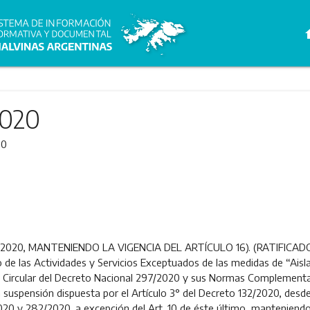
h
2020
20
20, MANTENIENDO LA VIGENCIA DEL ARTÍCULO 16). (RATIFICADO P
 de las Actividades y Servicios Exceptuados de las medidas de “Aisl
de Circular del Decreto Nacional 297/2020 y sus Normas Complementari
 suspensión dispuesta por el Artículo 3° del Decreto 132/2020, desd
20 y 282/2020, a excepción del Art. 10 de éste último, manteniendo 