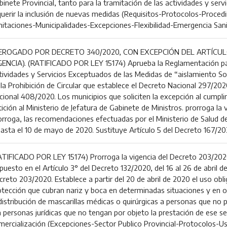
binete Provincial, tanto para la tramitación de las actividades y se
querir la inclusión de nuevas medidas (Requisitos-Protocolos-Proced
mitaciones-Municipalidades-Excepciones-Flexibilidad-Emergencia Sani
EROGADO POR DECRETO 340/2020, CON EXCEPCIÓN DEL ARTÍCUL
GENCIA). (RATIFICADO POR LEY 15174) Aprueba la Reglamentación par
tividades y Servicios Exceptuados de las Medidas de “aislamiento Soc
 la Prohibición de Circular que establece el Decreto Nacional 297/20
cional 408/2020. Los municipios que soliciten la excepción al cumpli
ición al Ministerio de Jefatura de Gabinete de Ministros. prorroga la
orroga, las recomendaciones efectuadas por el Ministerio de Salud de 
hasta el 10 de mayo de 2020. Sustituye Artículo 5 del Decreto 167/20
ATIFICADO POR LEY 15174) Prorroga la vigencia del Decreto 203/2020
puesto en el Artículo 3° del Decreto 132/2020, del 16 al 26 de abril de
creto 203/2020. Establece a partir del 20 de abril de 2020 el uso ob
otección que cubran nariz y boca en determinadas situaciones y en 
 distribución de mascarillas médicas o quirúrgicas a personas que no 
a personas jurídicas que no tengan por objeto la prestación de ese se
mercialización (Excepciones-Sector Publico Provincial-Protocolos-Us