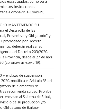
rvicios exceptuados, como para
imientos-Instrucciones-
taria-Coronavirus-Covid-19).
O 10, MANTENIENDO SU
a el Desarrollo de las
ial, Preventivo y Obligatorio” y
20, prorrogado por Decreto
miento, deberán realizar su
 vigencia del Decreto 203/2020.
la Provincia, desde el 27 de abril
20 (coronavirus-covid 19).
 y el plazo de suspensión
 2020. modifica el Artículo 3° del
ligatorio de elementos de
otras recomienda su uso. Prohíbe
pertenezcan al Sistema de Salud,
rvicio o de su producción y/o
o Obligatorio de Barbijo-