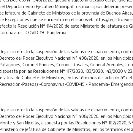
del Departamento Ejecutivo Municipal.Los municipios deberán presenta
de Jefatura de Gabinete de Ministros de la provincia de Buenos Aires
de Excepciones que se encuentra en el sitio web https://registroexcep
efecto la Resolución N° 114/2020 de este Ministerio de Jefatura de Ga
Coronavirus- COVID-19- Pandemia-
Dejar sin efecto la suspensión de las salidas de esparcimiento, conte
Decreto del Poder Ejecutivo Nacional N° 408/2020, en los Municipios
Patagones, Coronel Pringles, Coronel Rosales, General Arenales, Lober
dispuesta por las Resoluciones N° 117/2020, 133/2020, 143/2020 y 22
Jefatura de Gabinete de Ministros, en los términos del artículo 4° de
Recreación-Paseos) -Coronavirus-COVID-19 - Pandemia- Emergencia 
Dejar sin efecto la suspensión de las salidas de esparcimiento, conte
Decreto del Poder Ejecutivo Nacional N° 408/2020, en los Municipios d
Monte y San Nicolás, dispuesta por las Resoluciones N° 162/2020, N
Ministerio de Jefatura de Gabinete de Ministros, en los términos del 