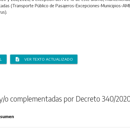
adas (Transporte Público de Pasajeros-Excepciones-Municipios-AM
us).
description
L
VER TEXTO ACTUALIZADO
y/o complementadas por Decreto 340/202
sumen