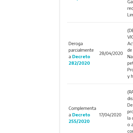
Ga
re
Li
(D
VI
Deroga
Ac
parcialmente
de
28/04/2020
a
Decreto
Na
282/2020
pet
Pr
y 
(R
dis
De
Complementa
pr
a
Decreto
17/04/2020
la
255/2020
o 
co