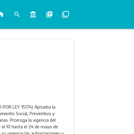
ome
search
account_balance
library_books
filter_none
OR LEY 15174) Aprueba la
amiento Social, Preventivo y
as. Prorroga la vigencia del
e el 10 hasta el 24 de mayo de
su vigencia las autorizaciones y