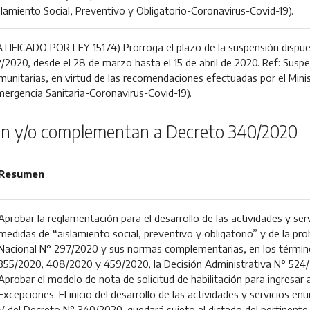
slamiento Social, Preventivo y Obligatorio-Coronavirus-Covid-19).
ATIFICADO POR LEY 15174) Prorroga el plazo de la suspensión dispues
2/2020, desde el 28 de marzo hasta el 15 de abril de 2020. Ref: Suspe
munitarias, en virtud de las recomendaciones efectuadas por el Minist
mergencia Sanitaria-Coronavirus-Covid-19).
n y/o complementan a Decreto 340/2020
Resumen
Aprobar la reglamentación para el desarrollo de las actividades y se
medidas de “aislamiento social, preventivo y obligatorio” y de la proh
Nacional N° 297/2020 y sus normas complementarias, en los términ
355/2020, 408/2020 y 459/2020, la Decisión Administrativa N° 524
Aprobar el modelo de nota de solicitud de habilitación para ingresar 
Excepciones. El inicio del desarrollo de las actividades y servicios enum
V del Decreto N° 340/2020, quedará sujeto al dictado del pertinente