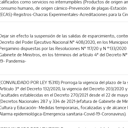
calificados como servicios no interrumpibles (Productos de origen an
consumo humano, de origen cárnico-Prevención de plagas-Estación d
(ECAS)-Registros-Chacras Experimentales-Acreditaciones para la Cir
Dejar sin efecto la suspensión de las salidas de esparcimiento, conte
Decreto del Poder Ejecutivo Nacional N° 408/2020, en los Municipios
Pergamino dispuestas por las Resoluciones N° 117/20 y N °133/2020 d
Gabinete de Ministros, en los términos del artículo 4° del Decreto 
19- Pandemia-
(CONVALIDADO POR LEY 15310) Prorroga la vigencia del plazo de la s
Artículo 3° del Decreto 132/2020, la vigencia del Decreto 203/2020 y 
facultades establecidas en el Decreto 270/2021 desde el 22 de mayo y
(Decretos Nacionales 287 y 334 de 2021-Jefatura de Gabinete de Min
Cultura y Educación- Medidas temporarias, focalizadas y de alcance
Alarma epidemiológica-Emergencia sanitaria-Covid-19-Coronavirus).