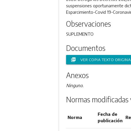
suspensiones oportunamente dict
Esparcimiento-Covid 19-Coronavir
Observaciones
SUPLEMENTO
Documentos
picture_as_pdf
VER COPIA TEXTO ORIGINA
Anexos
Ninguno.
Normas modificadas 
Fecha de
Norma
Re
publicación