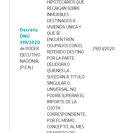
HIPOTECARIOS QUE
RECAIGAN SOBRE
INMUEBLES
DESTINADOS A
VIVIENDA UNICA Y
Decreto
QUE SE
DNU
ENCUENTREN
319/2020
OCUPADOS CON EL
de PODER
29/03/2020
REFERIDO DESTINO
EJECUTIVO
POR LA PARTE
NACIONAL
DEUDORA O
(P.E.N.)
QUIENES LA
SUCEDAN A TITULO
SINGULAR O
UNIVERSAL, NO
PODRA SUPERAR EL
IMPORTE DE LA
CUOTA
CORRESPONDIENTE,
POR EL MISMO
CONCEPTO, AL MES
DE MARZO DEL