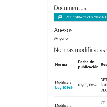
Documentos
picture_as_pdf
VER COPIA TEXTO ORIGINA
Anexos
Ninguno.
Normas modificadas 
Fecha de
Norma
Re
publicación
DET
Modifica a
03/05/1984
SUB
Ley 10149
DEC
CEL
Modifica a