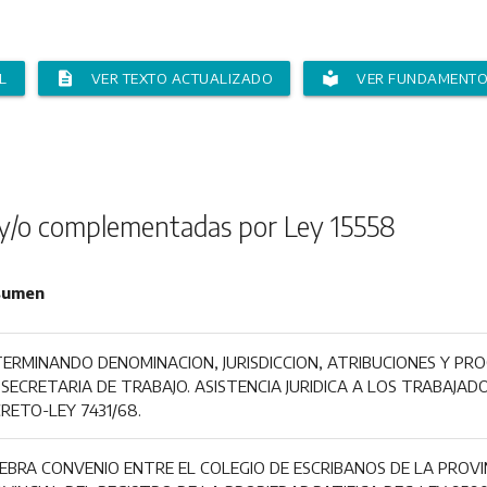
description
local_library
L
VER TEXTO ACTUALIZADO
VER FUNDAMENT
y/o complementadas por Ley 15558
sumen
ERMINANDO DENOMINACION, JURISDICCION, ATRIBUCIONES Y PRO
SECRETARIA DE TRABAJO. ASISTENCIA JURIDICA A LOS TRABAJADO
RETO-LEY 7431/68.
EBRA CONVENIO ENTRE EL COLEGIO DE ESCRIBANOS DE LA PROVIN