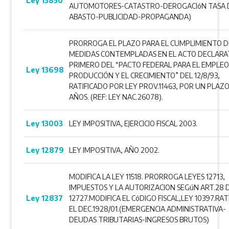
Ley 13850
AUTOMOTORES-CATASTRO-DEROGACIóN TASA 
ABASTO-PUBLICIDAD-PROPAGANDA)
PRORROGA EL PLAZO PARA EL CUMPLIMIENTO D
MEDIDAS CONTEMPLADAS EN EL ACTO DECLARA
PRIMERO DEL “PACTO FEDERAL PARA EL EMPLEO
Ley 13698
PRODUCCIÓN Y EL CRECIMIENTO” DEL 12/8/93,
RATIFICADO POR LEY PROV.11463, POR UN PLAZO
AÑOS. (REF: LEY NAC.26078).
Ley 13003
LEY IMPOSITIVA, EJERCICIO FISCAL 2003.
Ley 12879
LEY IMPOSITIVA, AÑO 2002.
MODIFICA LA LEY 11518. PRORROGA LEYES 12713,
IMPUESTOS Y LA AUTORIZACION SEGúN ART.28 
Ley 12837
12727.MODIFICA EL CóDIGO FISCAL,LEY 10397.RAT
EL DEC.1928/01.(EMERGENCIA ADMINISTRATIVA-
DEUDAS TRIBUTARIAS-INGRESOS BRUTOS)