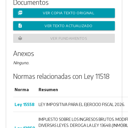
Documentos
picture_as_pdf
VER COPIA TEXTO ORIGINAL
description
VER TEXTO ACTUALIZADO
local_library
VER FUNDAMENTOS
Anexos
Ninguno.
Normas relacionadas con Ley 11518
Norma
Resumen
Ley 15558
LEY IMPOSITIVA PARA EL EJERCICIO FISCAL 2026.
IMPUESTO SOBRE LOS INGRESOS BRUTOS. MODIF
DIVERSAS LEYES. DEROGA LA LEY 13648.(INMOBIL