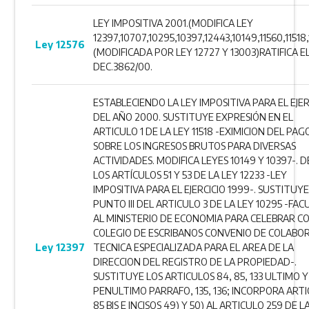
LEY IMPOSITIVA 2001.(MODIFICA LEY
12397,10707,10295,10397,12443,10149,11560,11518,
Ley 12576
(MODIFICADA POR LEY 12727 Y 13003)RATIFICA E
DEC.3862/00.
ESTABLECIENDO LA LEY IMPOSITIVA PARA EL EJER
DEL AÑO 2000. SUSTITUYE EXPRESIÓN EN EL
ARTICULO 1 DE LA LEY 11518 -EXIMICION DEL PAG
SOBRE LOS INGRESOS BRUTOS PARA DIVERSAS
ACTIVIDADES. MODIFICA LEYES 10149 Y 10397-.
LOS ARTÍCULOS 51 Y 53 DE LA LEY 12233 -LEY
IMPOSITIVA PARA EL EJERCICIO 1999-. SUSTITUYE
PUNTO III DEL ARTICULO 3 DE LA LEY 10295 -FA
AL MINISTERIO DE ECONOMIA PARA CELEBRAR CO
COLEGIO DE ESCRIBANOS CONVENIO DE COLABO
Ley 12397
TECNICA ESPECIALIZADA PARA EL AREA DE LA
DIRECCION DEL REGISTRO DE LA PROPIEDAD-.
SUSTITUYE LOS ARTICULOS 84, 85, 133 ULTIMO Y
PENULTIMO PARRAFO, 135, 136; INCORPORA ART
85 BIS E INCISOS 49) Y 50) AL ARTICULO 259 DE L