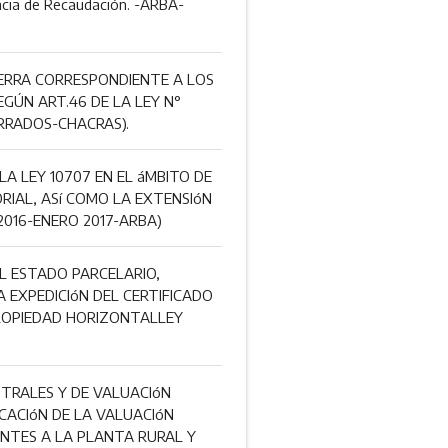
encia de Recaudación. -ARBA-
ERRA CORRESPONDIENTE A LOS
EGÚN ART.46 DE LA LEY N°
RRADOS-CHACRAS).
LA LEY 10707 EN EL áMBITO DE
RIAL, ASí COMO LA EXTENSIóN
2016-ENERO 2017-ARBA)
EL ESTADO PARCELARIO,
LA EXPEDICIóN DEL CERTIFICADO
PROPIEDAD HORIZONTALLEY
STRALES Y DE VALUACIóN
ICACIóN DE LA VALUACIóN
ENTES A LA PLANTA RURAL Y