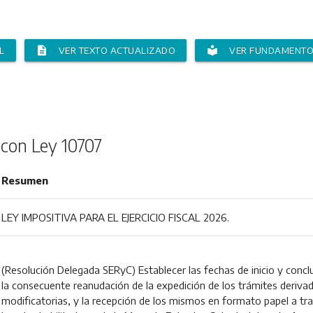
description
local_library
L
VER TEXTO ACTUALIZADO
VER FUNDAMENT
 con Ley 10707
Resumen
LEY IMPOSITIVA PARA EL EJERCICIO FISCAL 2026.
(Resolución Delegada SERyC) Establecer las fechas de inicio y concl
la consecuente reanudación de la expedición de los trámites deriva
modificatorias, y la recepción de los mismos en formato papel a tra