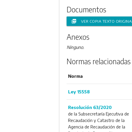
Documentos
picture_as_pdf
VER COPIA TEXTO ORIGINA
Anexos
Ninguno.
Normas relacionadas
Norma
Ley 15558
Resolución 63/2020
de la Subsecretaría Ejecutiva de
Recaudación y Catastro de la
Agencia de Recaudación de la