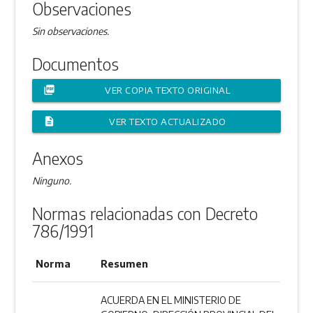
Observaciones
Sin observaciones.
Documentos
picture_as_pdf
VER COPIA TEXTO ORIGINAL
description
VER TEXTO ACTUALIZADO
Anexos
Ninguno.
Normas relacionadas con Decreto
786/1991
Norma
Resumen
ACUERDA EN EL MINISTERIO DE