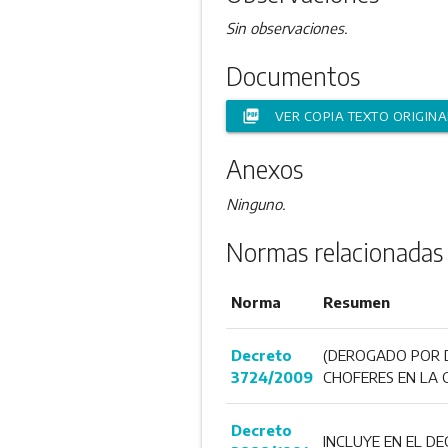
Sin observaciones.
Documentos
picture_as_pdf
VER COPIA TEXTO ORIGINA
Anexos
Ninguno.
Normas relacionadas
Norma
Resumen
Decreto
(DEROGADO POR D
3724/2009
CHOFERES EN LA 
Decreto
INCLUYE EN EL DE