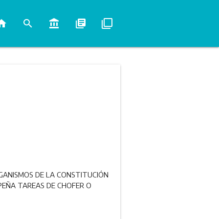
ome
search
account_balance
library_books
filter_none
RGANISMOS DE LA CONSTITUCIÓN
PEÑA TAREAS DE CHOFER O