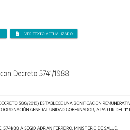
description
L
VER TEXTO ACTUALIZADO
 con Decreto 5741/1988
ECRETO 588/2019) ESTABLECE UNA BONIFICACIÓN REMUNERATIV
COORDINACIÓN GENERAL UNIDAD GOBERNADOR, A PARTIR DEL 1° DE
C. 5741/88 A SEGIO ADRIÁN FERREIRO. MINISTERIO DE SALUD.