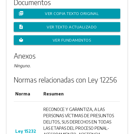
Documentos
picture_as_pdf
VER COPIA TEXTO ORIGINAL
description
VER TEXTO ACTUALIZADO
local_library
VER FUNDAMENTOS
Anexos
Ninguno.
Normas relacionadas con Ley 12256
Norma
Resumen
RECONOCE Y GARANTIZA, A LAS
PERSONAS VÍCTIMAS DE PRESUNTOS
DELITOS, SUS DERECHOS EN TODAS
LAS ETAPAS DEL PROCESO PENAL-
Ley 15232