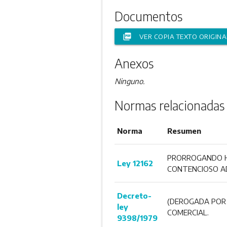
Documentos
picture_as_pdf
VER COPIA TEXTO ORIGINA
Anexos
Ninguno.
Normas relacionadas
Norma
Resumen
PRORROGANDO HA
Ley 12162
CONTENCIOSO AD
Decreto-
(DEROGADA POR 
ley
COMERCIAL.
9398/1979