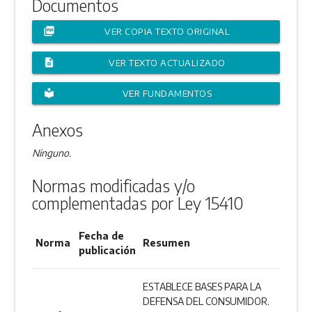
Documentos
picture_as_pdf
VER COPIA TEXTO ORIGINAL
description
VER TEXTO ACTUALIZADO
local_library
VER FUNDAMENTOS
Anexos
Ninguno.
Normas modificadas y/o
complementadas por Ley 15410
Fecha de
Norma
Resumen
publicación
ESTABLECE BASES PARA LA
DEFENSA DEL CONSUMIDOR.