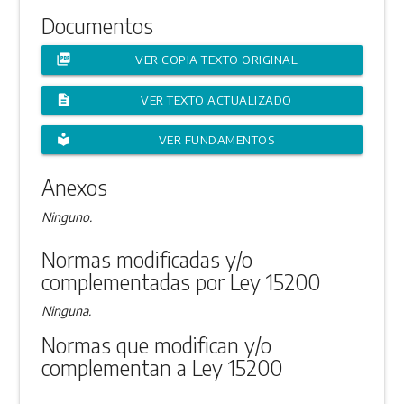
Documentos
picture_as_pdf
VER COPIA TEXTO ORIGINAL
description
VER TEXTO ACTUALIZADO
local_library
VER FUNDAMENTOS
Anexos
Ninguno.
Normas modificadas y/o
complementadas por Ley 15200
Ninguna.
Normas que modifican y/o
complementan a Ley 15200