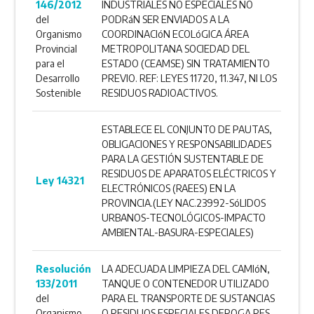
146/2012
INDUSTRIALES NO ESPECIALES NO
del
PODRáN SER ENVIADOS A LA
Organismo
COORDINACIóN ECOLóGICA ÁREA
Provincial
METROPOLITANA SOCIEDAD DEL
para el
ESTADO (CEAMSE) SIN TRATAMIENTO
Desarrollo
PREVIO. REF: LEYES 11720, 11.347, NI LOS
Sostenible
RESIDUOS RADIOACTIVOS.
ESTABLECE EL CONJUNTO DE PAUTAS,
OBLIGACIONES Y RESPONSABILIDADES
PARA LA GESTIÓN SUSTENTABLE DE
RESIDUOS DE APARATOS ELÉCTRICOS Y
Ley 14321
ELECTRÓNICOS (RAEES) EN LA
PROVINCIA.(LEY NAC.23992-SóLIDOS
URBANOS-TECNOLÓGICOS-IMPACTO
AMBIENTAL-BASURA-ESPECIALES)
Resolución
LA ADECUADA LIMPIEZA DEL CAMIóN,
133/2011
TANQUE O CONTENEDOR UTILIZADO
del
PARA EL TRANSPORTE DE SUSTANCIAS
Organismo
O RESIDUOS ESPECIALES.DEROGA RES.