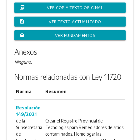
picture_as_pdf
VER COPIA TEXTO ORIGINAL
description
VER TEXTO ACTUALIZADO
local_library
VER FUNDAMENTOS
Anexos
Ninguno.
Normas relacionadas con Ley 11720
Norma
Resumen
Resolución
149/2021
de la
Crear el Registro Provincial de
Subsecretaría
Tecnologías para Remediadores de sitios
de
contaminados. Homologar las