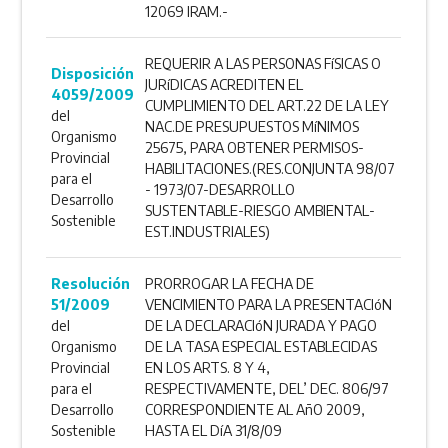
12069 IRAM.-
REQUERIR A LAS PERSONAS FíSICAS O
Disposición
JURíDICAS ACREDITEN EL
4059/2009
CUMPLIMIENTO DEL ART.22 DE LA LEY
del
NAC.DE PRESUPUESTOS MíNIMOS
Organismo
25675, PARA OBTENER PERMISOS-
Provincial
HABILITACIONES.(RES.CONJUNTA 98/07
para el
- 1973/07-DESARROLLO
Desarrollo
SUSTENTABLE-RIESGO AMBIENTAL-
Sostenible
EST.INDUSTRIALES)
Resolución
PRORROGAR LA FECHA DE
51/2009
VENCIMIENTO PARA LA PRESENTACIóN
del
DE LA DECLARACIóN JURADA Y PAGO
Organismo
DE LA TASA ESPECIAL ESTABLECIDAS
Provincial
EN LOS ARTS. 8 Y 4,
para el
RESPECTIVAMENTE, DEL’ DEC. 806/97
Desarrollo
CORRESPONDIENTE AL AñO 2009,
Sostenible
HASTA EL DíA 31/8/09