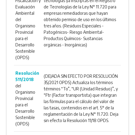
Fiscalización y
tecnologías ya inscriptas en el Registro
Evaluación
de Tecnologías de la Ley N° 11.720 para
Ambiental
empresas remediadoras que hayan
del
obtenido permiso de uso en los últimos
Organismo
tres años. (Residuos Especiales -
Provincial
Patogénicos- Riesgo Ambiental-
para el
Productos Químicos- Sustancias
Desarrollo
orgánicas - Inorgánicas)
Sostenible
(OPDS)
Resolución
(DEJADA SIN EFECTO POR RESOLUCIÓN
511/2018
35/2021 OPDS) Actualiza los términos
del
términos “To”, “UR (Unidad Residuo)”, y
Organismo
“Ftr (Factor transportista) que integran
Provincial
las fórmulas para el cálculo del valor de
para el
las tasas, contenidos en el art. 5° de la
Desarrollo
reglamentación de la Ley N° 11.720. Deja
Sostenible
sin efecto la Resolución 11/18 OPDS.
(OPDS)