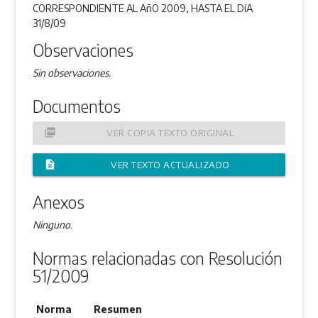
CORRESPONDIENTE AL AñO 2009, HASTA EL DíA
31/8/09
Observaciones
Sin observaciones.
Documentos
picture_as_pdf
VER COPIA TEXTO ORIGINAL
description
VER TEXTO ACTUALIZADO
Anexos
Ninguno.
Normas relacionadas con Resolución
51/2009
Norma
Resumen