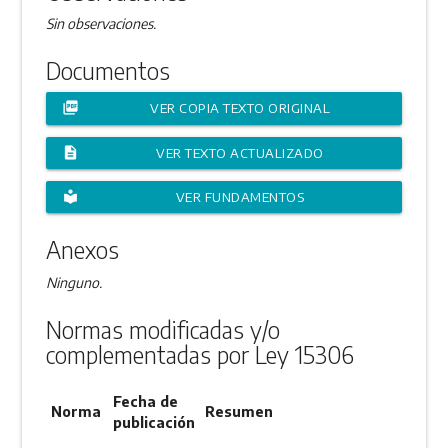
Sin observaciones.
Documentos
picture_as_pdf
VER COPIA TEXTO ORIGINAL
description
VER TEXTO ACTUALIZADO
local_library
VER FUNDAMENTOS
Anexos
Ninguno.
Normas modificadas y/o
complementadas por Ley 15306
Fecha de
Norma
Resumen
publicación