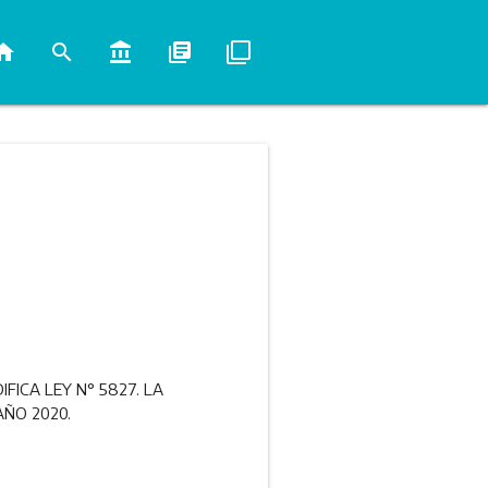
ome
search
account_balance
library_books
filter_none
FICA LEY N° 5827. LA
AÑO 2020.