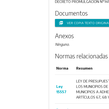
DECRETO PROMULGACIÓN N°141
Documentos
picture_as_pdf
VER COPIA TEXTO ORIGINA
Anexos
Ninguno.
Normas relacionadas
Norma
Resumen
LEY DE PRESUPUEST
Ley
LOS MUNICIPIOS DE
15557
MUNICIPIOS A ADHE
ARTÍCULOS 67, 68 Y