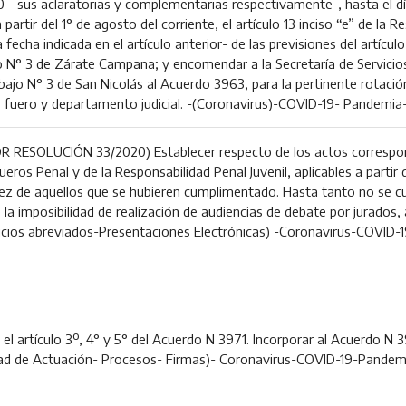
 - sus aclaratorias y complementarias respectivamente-, hasta el d
 partir del 1° de agosto del corriente, el artículo 13 inciso “e” de la
 fecha indicada en el artículo anterior- de las previsiones del artículo
o N° 3 de Zárate Campana; y encomendar a la Secretaría de Servicios 
abajo N° 3 de San Nicolás al Acuerdo 3963, para la pertinente rotac
fuero y departamento judicial. -(Coronavirus)-COVID-19- Pandemia- 
ESOLUCIÓN 33/2020) Establecer respecto de los actos correspond
eros Penal y de la Responsabilidad Penal Juvenil, aplicables a partir d
lidez de aquellos que se hubieren cumplimentado. Hasta tanto no se c
a imposibilidad de realización de audiencias de debate por jurados, 
uicios abreviados-Presentaciones Electrónicas) -Coronavirus-COVID
el artículo 3º, 4° y 5° del Acuerdo N 3971. Incorporar al Acuerdo N 39
ad de Actuación- Procesos- Firmas)- Coronavirus-COVID-19-Pandemia