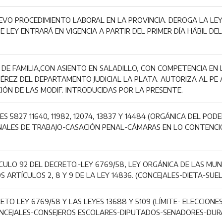
VO PROCEDIMIENTO LABORAL EN LA PROVINCIA. DEROGA LA LEY N
E LEY ENTRARÁ EN VIGENCIA A PARTIR DEL PRIMER DÍA HÁBIL DE
 DE FAMILIA,CON ASIENTO EN SALADILLO, CON COMPETENCIA EN 
ÉREZ DEL DEPARTAMENTO JUDICIAL LA PLATA. AUTORIZA AL PE
CIÓN DE LAS MODIF. INTRODUCIDAS POR LA PRESENTE.
ES 5827 11640, 11982, 12074, 13837 Y 14484 (ORGÁNICA DEL PO
UNALES DE TRABAJO-CASACIÓN PENAL-CÁMARAS EN LO CONTENCI
CULO 92 DEL DECRETO.-LEY 6769/58, LEY ORGÁNICA DE LAS MUN
S ARTÍCULOS 2, 8 Y 9 DE LA LEY 14836. (CONCEJALES-DIETA-SUE
ETO LEY 6769/58 Y LAS LEYES 13688 Y 5109 (LÍMITE- ELECCIONE
NCEJALES-CONSEJEROS ESCOLARES-DIPUTADOS-SENADORES-DURA