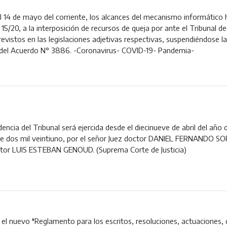
el 14 de mayo del corriente, los alcances del mecanismo informático 
15/20, a la interposición de recursos de queja por ante el Tribunal 
previstos en las legislaciones adjetivas respectivas, suspendiéndose l
 4 del Acuerdo N° 3886. -Coronavirus- COVID-19- Pandemia-
encia del Tribunal será ejercida desde el diecinueve de abril del año 
 de dos mil veintiuno, por el señor Juez doctor DANIEL FERNANDO SORI
ctor LUIS ESTEBAN GENOUD. (Suprema Corte de Justicia)
el nuevo "Reglamento para los escritos, resoluciones, actuaciones, d