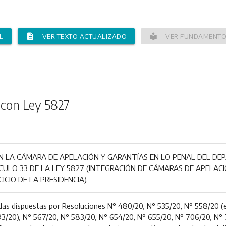
description
local_library
L
VER TEXTO ACTUALIZADO
VER FUNDAMENT
 con Ley 5827
N LA CÁMARA DE APELACIÓN Y GARANTÍAS EN LO PENAL DEL DEP
CULO 33 DE LA LEY 5827 (INTEGRACIÓN DE CÁMARAS DE APELACI
ICIO DE LA PRESIDENCIA).
das dispuestas por Resoluciones N° 480/20, N° 535/20, N° 558/20 (
93/20), N° 567/20, N° 583/20, N° 654/20, N° 655/20, N° 706/20, N° 