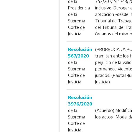
de la
742/20 y N° 743/20
Presidencia
inclusive. Derogar a
de la
aplicación -desde la
Suprema
Tribunal de Trabaj
Corte de
del Tribunal de Tr
Justicia
órganos del mismo 
Resolución
(PRORROGADA POR R
567/2020
tramitan ante los fu
de la
perjuicio de la va
Suprema
permanece vigente l
Corte de
jurados. (Pautas-J
Justicia
Justicia)
Resolución
3976/2020
de la
(Acuerdo) Modifica 
Suprema
los actos- Modalid
Corte de
Justicia