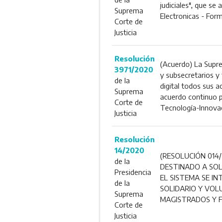
judiciales", que se
Suprema
Electronicas - For
Corte de
Justicia
Resolución
(Acuerdo) La Suprem
3971/2020
y subsecretarios y 
de la
digital todos sus a
Suprema
acuerdo continuo pa
Corte de
Tecnología-Innova
Justicia
Resolución
14/2020
(RESOLUCIÓN 014/
de la
DESTINADO A SOL
Presidencia
EL SISTEMA SE I
de la
SOLIDARIO Y VOL
Suprema
MAGISTRADOS Y F
Corte de
Justicia