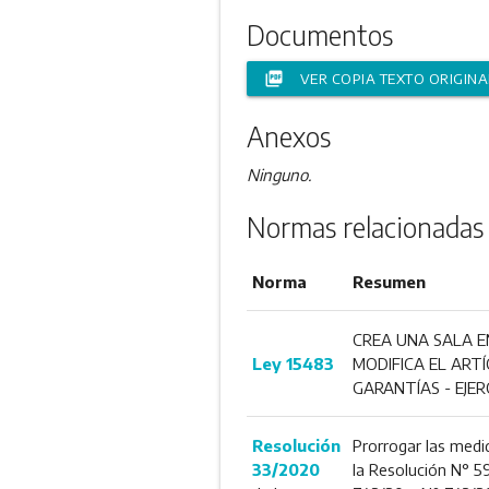
Documentos
picture_as_pdf
VER COPIA TEXTO ORIGINA
Anexos
Ninguno.
Normas relacionadas
Norma
Resumen
CREA UNA SALA E
Ley 15483
MODIFICA EL ARTÍ
GARANTÍAS - EJERC
Resolución
Prorrogar las medi
33/2020
la Resolución N° 5