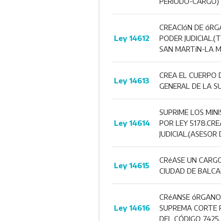
PERÍODO-CARGO)
CREACIóN DE óRG
Ley 14612
PODER JUDICIAL.(
SAN MARTíN-LA 
CREA EL CUERPO 
Ley 14613
GENERAL DE LA SU
SUPRIME LOS MIN
Ley 14614
POR LEY 5178.CR
JUDICIAL.(ASESO
CRéASE UN CARGO
Ley 14615
CIUDAD DE BALCA
CRéANSE óRGANOS
Ley 14616
SUPREMA CORTE P
DEL CÓDIGO 7425