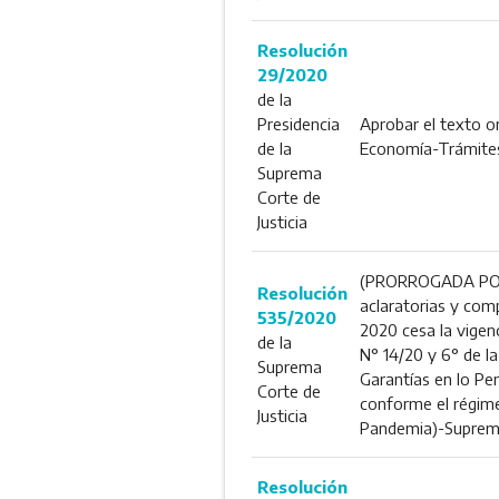
Resolución
29/2020
de la
Presidencia
Aprobar el texto o
de la
Economía-Trámites-
Suprema
Corte de
Justicia
(PRORROGADA POR R
Resolución
aclaratorias y comp
535/2020
2020 cesa la vigenc
de la
N° 14/20 y 6° de l
Suprema
Garantías en lo Pe
Corte de
conforme el régimen
Justicia
Pandemia)-Suprema 
Resolución