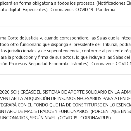
 aplicará en forma obligatoria a todos los procesos. (Notificaciones E
mato digital- Expedientes) -Coronavirus-COVID 19- Pandemia-
a Corte de Justicia y, cuando correspondiere, las Salas que la integr
todo otro funcionario que disponga el presidente del Tribunal, podrán
ctos jurisdiccionales y de superintendencia, conforme al presente ré
ra la producción y firma de sus actos, lo que incluye a las Salas del T
ción-Procesos-Seguridad-Economía-Trámites) -Coronavirus COVID-
2020 SCJ ) CRÉASE EL SISTEMA DE APORTE SOLIDARIO EN LA ADMI
VENTAR LA ADQUISICIÓN DE INSUMOS NECESARIOS PARA ATENDER
NTEGRARÁ CON EL FONDO QUE HA DE CONSTITUIRSE EN LO ESENC
UNTARIO DE MAGISTRADOS Y FUNCIONARIOS. (PORCENTAJES EN S
UNCIONARIOS, SEGÚN NIVEL. (COVID 19- CORONAVIRUS)