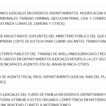
ANOS JUDICIALES EN DIVERSOS DEPARTAMENTOS. MODIFICACIóN D
TRIBUNALES-TRABAJO-CRIMINAL-EJECUCIóN PENAL-CIVIL Y COMERC
MATANZA-LOMAS DE ZAMORA Y OTROS)
DE MAGISTRADOS SUPLENTES DEL MINISTERIO PÚBLICO DEL QUE
PREMA CORTE DE JUSTICIA PARA CUBRIR VACANTES TRANSITORIAS
ISTERIOS PúBLICOS DEL TRABAJO DE AVELLANEDA,BRAGADO,TRE
EA CARGOS EN DEPARTAMENTOS JUDICIALES.MODIFICA LA LEY 582
R DE INCAPACES-AGENTES FISCAL-BAHíA BLANCA-OTROS
 DE AGENTE FISCAL EN EL DEPARTAMENTO JUDICIAL MAR DEL PL
RCE.
 JUDICIALES DEL FUERO DE FAMILIA EN DIVERSOS DEPARTAMENTO
ODRA ATRIBUIR A ESTOS ORGANOS COMPETENCIA EN MATERIAS
. (INCAPACIDAD-CURATELA-INTERNACIONES)