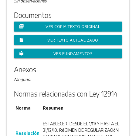
Sin observaciones.
Documentos
picture_as_pdf
VER COPIA TEXTO ORIGINAL
description
VER TEXTO ACTUALIZADO
local_library
VER FUNDAMENTOS
Anexos
Ninguno.
Normas relacionadas con Ley 12914
Norma
Resumen
ESTABLECER, DESDE EL 1/11/ Y HASTA EL
31/12/10, RéGIMEN DE REGULARIZACIóN
Resolución