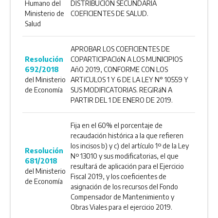
Humano del
DISTRIBUCION SECUNDARIA
Ministerio de
COEFICIENTES DE SALUD.
Salud
APROBAR LOS COEFICIENTES DE
Resolución
COPARTICIPACIóN A LOS MUNICIPIOS
692/2018
AñO 2019, CONFORME CON LOS
del Ministerio
ARTíCULOS 1 Y 6 DE LA LEY N° 10559 Y
de Economía
SUS MODIFICATORIAS. REGIRáN A
PARTIR DEL 1 DE ENERO DE 2019.
Fija en el 60% el porcentaje de
recaudación histórica a la que refieren
los incisos b) y c) del artículo 1º de la Ley
Resolución
Nº 13010 y sus modificatorias, el que
681/2018
resultará de aplicación para el Ejercicio
del Ministerio
Fiscal 2019, y los coeficientes de
de Economía
asignación de los recursos del Fondo
Compensador de Mantenimiento y
Obras Viales para el ejercicio 2019.