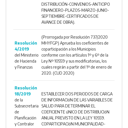
DISTRIBUCIÓN-CONVENIOS-ANTICIPO
FINANCIERO-PLAZOS-MARZO-JUNIO-
SEPTIEMBRE-CERTIFICADOS DE
AVANCE DE OBRA).
(Prorrogada por Resolución 737/2020
Resolución
MHYFGP) Aprueba los coeficientes de
4/2019
coparticipación a los Municipios
del Ministerio
conforme con los artículos 1º y 6º de la
de Hacienda
Ley Nº 10559 y sus modificatorias, los
y Finanzas
cuales regirán a partir del 1º de enero de
2020. (CUD 2020)
Resolución
18/2019
ESTABLECER DOS PERíODOS DE CARGA
de la
DE INFORMACIóN DE LAS VARIABLES DE
Subsecretaria
SALUD PARA DETERMINAR EL
de
COEFICIENTE úNICO DE DISTRIBUCIóN
Planificación
ANUAL PREVISTO EN LA LEY 10559.
y Contralor
COPARTICIPACIóN MUNICIPALIDAD-