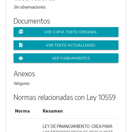
Sin observaciones.
Documentos
picture_as_pdf
VER COPIA TEXTO ORIGINAL
description
VER TEXTO ACTUALIZADO
local_library
VER FUNDAMENTOS
Anexos
Ninguno.
Normas relacionadas con Ley 10559
Norma
Resumen
LEY DE FINANCIAMIENTO. CREA PARA