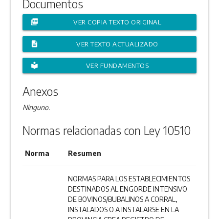
Documentos
picture_as_pdf
VER COPIA TEXTO ORIGINAL
description
VER TEXTO ACTUALIZADO
local_library
VER FUNDAMENTOS
Anexos
Ninguno.
Normas relacionadas con Ley 10510
Norma
Resumen
NORMAS PARA LOS ESTABLECIMIENTOS
DESTINADOS AL ENGORDE INTENSIVO
DE BOVINOS/BUBALINOS A CORRAL,
INSTALADOS O A INSTALARSE EN LA