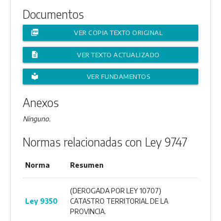
Documentos
picture_as_pdf
VER COPIA TEXTO ORIGINAL
description
VER TEXTO ACTUALIZADO
local_library
VER FUNDAMENTOS
Anexos
Ninguno.
Normas relacionadas con Ley 9747
Norma
Resumen
(DEROGADA POR LEY 10707)
Ley 9350
CATASTRO TERRITORIAL DE LA
PROVINCIA.