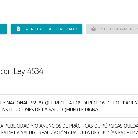
description
local_library
L
VER TEXTO ACTUALIZADO
VER FUNDAMENT
 con Ley 4534
LEY NACIONAL 26529, QUE REGULA LOS DERECHOS DE LOS PACIEN
 INSTITUCIONES DE LA SALUD. (MUERTE DIGNA)
LA PUBLICIDAD Y/O ANUNCIOS DE PRÁCTICAS QUIRÚRGICAS QUE
ES DE LA SALUD. -REALIZACIÓN GRATUITA DE CIRUGÍAS ESTÉTIC