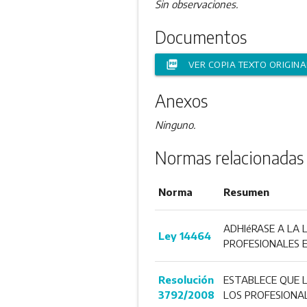
Sin observaciones.
Documentos
picture_as_pdf
VER COPIA TEXTO ORIGINA
Anexos
Ninguno.
Normas relacionadas
Norma
Resumen
ADHIéRASE A LA 
Ley 14464
PROFESIONALES E
Resolución
ESTABLECE QUE 
3792/2008
LOS PROFESIONAL