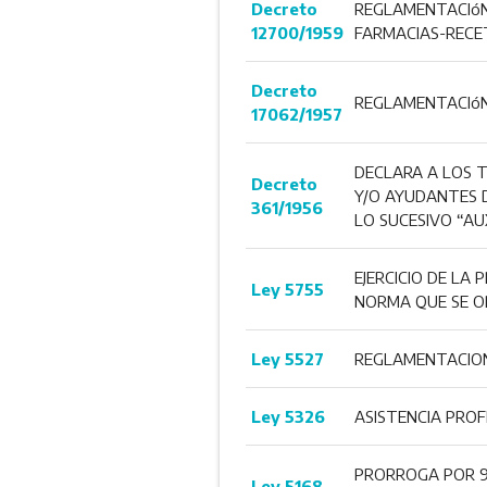
Decreto
REGLAMENTACIóN 
12700/1959
FARMACIAS-RECE
Decreto
REGLAMENTACIóN 
17062/1957
DECLARA A LOS T
Decreto
Y/O AYUDANTES D
361/1956
LO SUCESIVO “AUX
EJERCICIO DE LA 
Ley 5755
NORMA QUE SE OP
Ley 5527
REGLAMENTACION 
Ley 5326
ASISTENCIA PROF
PRORROGA POR 90
Ley 5168