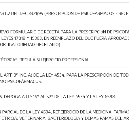
ART.2 DEL DEC.3321/95 (PRESCRIPCION DE PSICOFARMACOS - RECE
EVO FORMULARIO DE RECETA PARA LA PRESCRIPCIóN DE PSICOFáRM
S LEYES 17818 Y 19303, EN REEMPLAZO DEL QUE FUERA APROBADO
OBLIGATORIEDAD-RECETARIO)
ÉTRICAS. REGULA SU EJERCICIO PROFESIONAL.
 ART. 3º INC. A) DE LA LEY 4534, PARA LA PRESCRIPCIÓN DE T
OMO PSICOFÁRMACOS.
. DEROGA ARTS.16° AL 52° DE LA LEY 4534 Y LA LEY 6598.
PARCIAL DE LA LEY 4534, REF.EJERCICIO DE LA MEDICINA, FARM
TETRICIA, VETERINARIA, BACTERIOLOGIA Y DEMAS RAMAS DEL AR