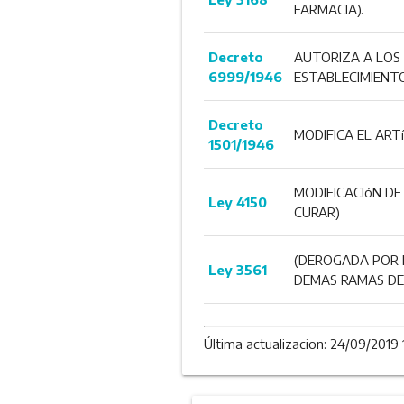
FARMACIA).
Decreto
AUTORIZA A LOS 
6999/1946
ESTABLECIMIENTO
Decreto
MODIFICA EL ARTí
1501/1946
MODIFICACIóN DE
Ley 4150
CURAR)
(DEROGADA POR L
Ley 3561
DEMAS RAMAS DEL
Última actualizacion: 24/09/2019 