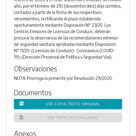
año, por el término de 210 (doscientos diez) días corridos,
contados a partir de la fecha de sus respectivos
vencimientos, rectificando el plazo establecido
oportunamente mediante Disposición N° 23/20. Los
Centros Emisores de Licencias de Conducir, deberán
procurar la observancia de las recomendaciones mínimas
de seguridad sanitaria aprobadas mediante Disposición
N° 11/20. (Licencias de Conducir)- Coronavirus (COVID-
19)-(Dirección Provincial de Política y Seguridad Vial).
Observaciones
NOTA: Prorroga la presente por Resolución 29/2020.
Documentos
picture_as_pdf
VER COPIA TEXTO ORIGINAL
description
VER TEXTO ACTUALIZADO
Anexos