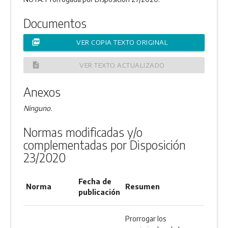
Documentos
picture_as_pdf
VER COPIA TEXTO ORIGINAL
description
VER TEXTO ACTUALIZADO
Anexos
Ninguno.
Normas modificadas y/o
complementadas por Disposición
23/2020
Fecha de
Norma
Resumen
publicación
Prorrogar los