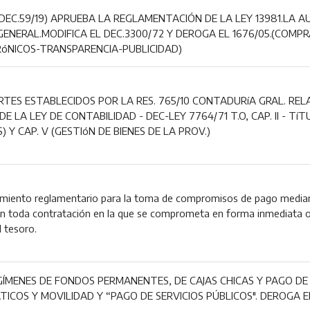
EC.59/19) APRUEBA LA REGLAMENTACIÓN DE LA LEY 13981.LA A
ENERAL.MODIFICA EL DEC.3300/72 Y DEROGA EL 1676/05.(COM
óNICOS-TRANSPARENCIA-PUBLICIDAD)
TES ESTABLECIDOS POR LA RES. 765/10 CONTADURíA GRAL. RELA
 LA LEY DE CONTABILIDAD - DEC-LEY 7764/71 T.O, CAP. II - TíT
Y CAP. V (GESTIóN DE BIENES DE LA PROV.)
imiento reglamentario para la toma de compromisos de pago mediante
en toda contratación en la que se comprometa en forma inmediata o 
l tesoro.
ÍMENES DE FONDOS PERMANENTES, DE CAJAS CHICAS Y PAGO DE
ICOS Y MOVILIDAD Y “PAGO DE SERVICIOS PÚBLICOS". DEROGA EL