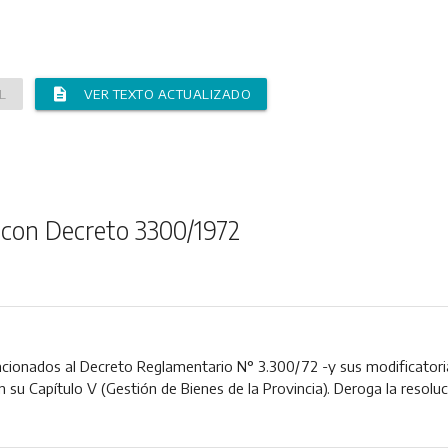
description
L
VER TEXTO ACTUALIZADO
 con Decreto 3300/1972
elacionados al Decreto Reglamentario N° 3.300/72 -y sus modificator
n su Capítulo V (Gestión de Bienes de la Provincia). Deroga la resolu