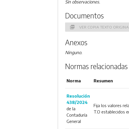
Sin observaciones.
Documentos
picture_as_pdf
VER COPIA TEXTO ORIGINA
Anexos
Ninguno.
Normas relacionadas
Norma
Resumen
Resolución
438/2024
Fija los valores r
de la
T.O establecidos e
Contaduría
General