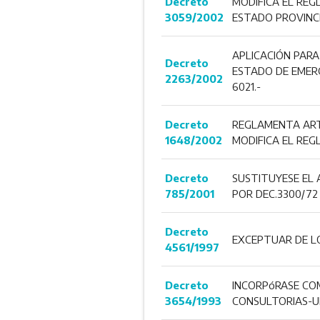
Decreto
MODIFICA EL REG
3059/2002
ESTADO PROVINCI
APLICACIÓN PARA
Decreto
ESTADO DE EMERG
2263/2002
6021.-
Decreto
REGLAMENTA ARTS
1648/2002
MODIFICA EL RE
Decreto
SUSTITUYESE EL 
785/2001
POR DEC.3300/72 Y
Decreto
EXCEPTUAR DE LO
4561/1997
Decreto
INCORPóRASE COM
3654/1993
CONSULTORIAS-UN