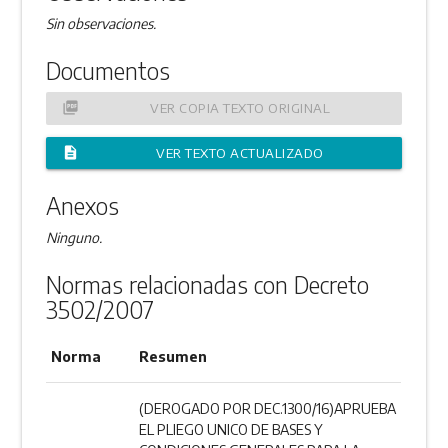
Sin observaciones.
Documentos
picture_as_pdf
VER COPIA TEXTO ORIGINAL
description
VER TEXTO ACTUALIZADO
Anexos
Ninguno.
Normas relacionadas con Decreto
3502/2007
Norma
Resumen
(DEROGADO POR DEC.1300/16)APRUEBA
EL PLIEGO UNICO DE BASES Y