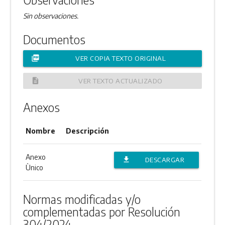
Sin observaciones.
Documentos
picture_as_pdf
VER COPIA TEXTO ORIGINAL
description
VER TEXTO ACTUALIZADO
Anexos
Nombre
Descripción
Anexo
file_download
DESCARGAR
Ùnico
ANEXO
Normas modificadas y/o
complementadas por Resolución
304/2024