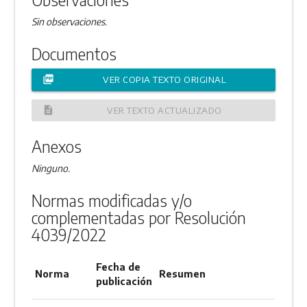
Sin observaciones.
Documentos
picture_as_pdf
VER COPIA TEXTO ORIGINAL
description
VER TEXTO ACTUALIZADO
Anexos
Ninguno.
Normas modificadas y/o
complementadas por Resolución
4039/2022
Fecha de
Norma
Resumen
publicación