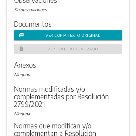
Sin observaciones.
Documentos
picture_as_pdf
VER COPIA TEXTO ORIGINAL
description
VER TEXTO ACTUALIZADO
Anexos
Ninguno.
Normas modificadas y/o
complementadas por Resolución
2799/2021
Ninguna.
Normas que modifican y/o
complementan a Resolución