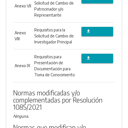
Solicitud de Cambio de
Anexo VII
DESCARGAR
Patrocinador y/o
Representante
ANEXO
Requisitos para la
file_download
Anexo
Solicitud de Cambio de
VIII
DESCARGAR
Investigador Principal
ANEXO
Requisitos para
file_download
Presentación de
Anexo IX
DESCARGAR
Documentación para
Toma de Conocimiento
ANEXO
Normas modificadas y/o
complementadas por Resolución
1085/2021
Ninguna.
Normas que modifican y/o