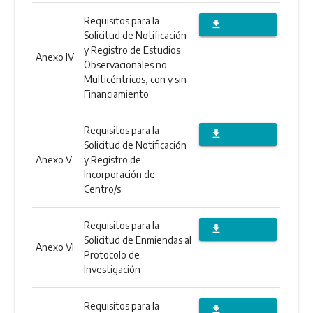
Requisitos para la
file_download
Solicitud de Notificación
DESCARGAR
y Registro de Estudios
Anexo IV
Observacionales no
ANEXO
Multicéntricos, con y sin
Financiamiento
Requisitos para la
file_download
Solicitud de Notificación
DESCARGAR
Anexo V
y Registro de
Incorporación de
ANEXO
Centro/s
Requisitos para la
file_download
Solicitud de Enmiendas al
Anexo VI
DESCARGAR
Protocolo de
Investigación
ANEXO
Requisitos para la
file_download