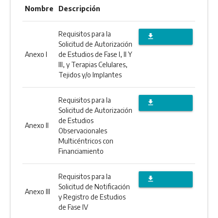
Nombre
Descripción
Requisitos para la
file_download
Solicitud de Autorización
DESCARGAR
Anexo I
de Estudios de Fase I, II Y
III, y Terapias Celulares,
ANEXO
Tejidos y/o Implantes
Requisitos para la
file_download
Solicitud de Autorización
DESCARGAR
de Estudios
Anexo II
Observacionales
ANEXO
Multicéntricos con
Financiamiento
Requisitos para la
file_download
Solicitud de Notificación
Anexo III
DESCARGAR
y Registro de Estudios
de Fase IV
ANEXO