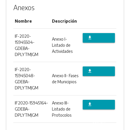
Anexos
Nombre
Descripción
IF-2020-
file_download
Anexo I-
15945504-
Listado de
DESCARGAR
GDEBA-
Actividades
DPLYTMJGM
ANEXO
IF-2020-
file_download
15945048-
Anexo II- Fases
DESCARGAR
GDEBA-
de Municipios
DPLYTMJGM
ANEXO
IF2020-15945164-
Anexo III-
file_download
GDEBA-
Listado de
DESCARGAR
DPLYTMJGM
Protocolos
ANEXO