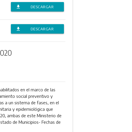
file_download
DESCARGAR
ANEXO
file_download
DESCARGAR
ANEXO
2020
ilitados en el marco de las
iamiento social preventivo y
as a un sistema de fases, en el
anitaria y epidemiológica que
20, ambas de este Ministerio de
Listado de Municipios- Fechas de