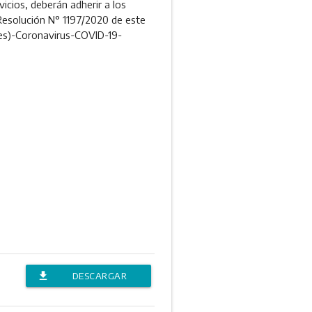
icios, deberán adherir a los
Resolución N° 1197/2020 de este
les)-Coronavirus-COVID-19-
file_download
DESCARGAR
ANEXO