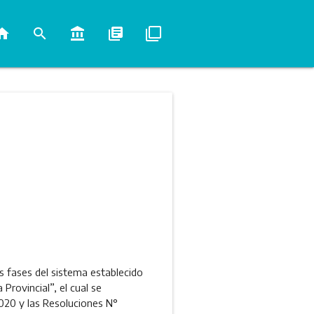
ome
search
account_balance
library_books
filter_none
s fases del sistema establecido
rovincial”, el cual se
020 y las Resoluciones N°