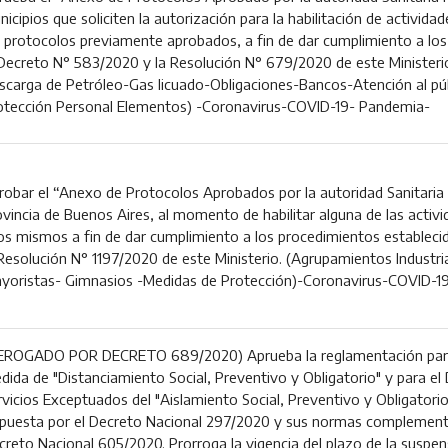
icipios que soliciten la autorización para la habilitación de actividad
s protocolos previamente aprobados, a fin de dar cumplimiento a lo
 Decreto N° 583/2020 y la Resolución N° 679/2020 de este Ministeri
scarga de Petróleo-Gas licuado-Obligaciones-Bancos-Atención al pú
otección Personal Elementos) -Coronavirus-COVID-19- Pandemia-
robar el “Anexo de Protocolos Aprobados por la autoridad Sanitaria P
ovincia de Buenos Aires, al momento de habilitar alguna de las activi
los mismos a fin de dar cumplimiento a los procedimientos establec
 Resolución N° 1197/2020 de este Ministerio. (Agrupamientos Industr
yoristas- Gimnasios -Medidas de Protección)-Coronavirus-COVID-1
EROGADO POR DECRETO 689/2020) Aprueba la reglamentación para 
dida de "Distanciamiento Social, Preventivo y Obligatorio" y para el 
vicios Exceptuados del "Aislamiento Social, Preventivo y Obligatorio"
spuesta por el Decreto Nacional 297/2020 y sus normas complementa
creto Nacional 605/2020. Prorroga la vigencia del plazo de la suspens