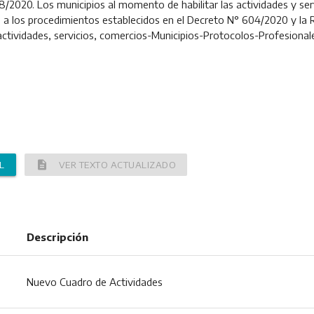
2020. Los municipios al momento de habilitar las actividades y serv
 a los procedimientos establecidos en el Decreto N° 604/2020 y la 
 actividades, servicios, comercios-Municipios-Protocolos-Profesiona
description
L
VER TEXTO ACTUALIZADO
Descripción
Nuevo Cuadro de Actividades