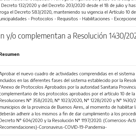
l Decreto 132/2020 y del Decreto 203/2020 desde el 18 de julio y has
roga el Decreto 583/2020, manteniendo su vigencia el Artículo 10 d
nicipalidades - Protocolos - Requisitos - Habilitaciones - Excepcione
n y/o complementan a Resolución 1430/20
Resumen
Aprobar el nuevo cuadro de actividades comprendidas en el sistema d
incluidos en las diferentes fases del sistema establecido por la Reso
“Anexo de Protocolos Aprobados por la autoridad Sanitaria Provincial
complementario de los protocolos aprobados por el artículo 10 de l
Resoluciones N° 358/2020, N° 1023/2020, N° 1228/2020 y N° 1430/20
municipios de la provincia de Buenos Aires, al momento de habilitar la
deberán adherir a los mismos a fin de dar cumplimiento a los proced
Decreto N° 604/2020 y la Resolución N° 1197/2020. (Comercios-Act
Recomendaciones)-Coronavirus-COVID-19-Pandemia-