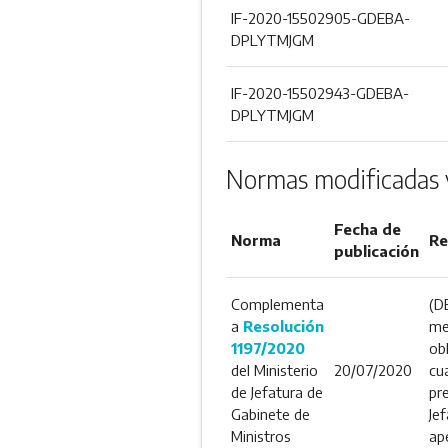
IF-2020-15502905-GDEBA-
DPLYTMJGM
IF-2020-15502943-GDEBA-
DPLYTMJGM
Normas modificadas 
Fecha de
Norma
Re
publicación
Complementa
(D
a
Resolución
me
1197/2020
ob
del Ministerio
20/07/2020
cua
de Jefatura de
pr
Gabinete de
Je
Ministros
ap