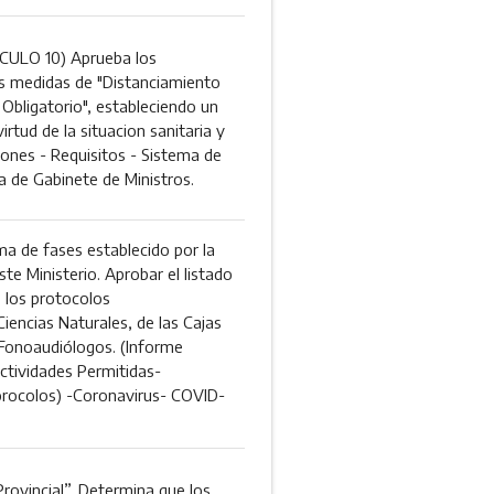
ULO 10) Aprueba los
as medidas de "Distanciamiento
 Obligatorio", estableciendo un
irtud de la situacion sanitaria y
iones - Requisitos - Sistema de
ra de Gabinete de Ministros.
ma de fases establecido por la
e Ministerio. Aprobar el listado
, los protocolos
iencias Naturales, de las Cajas
 Fonoaudiólogos. (Informe
ctividades Permitidas-
rocolos) -Coronavirus- COVID-
rovincial”. Determina que los