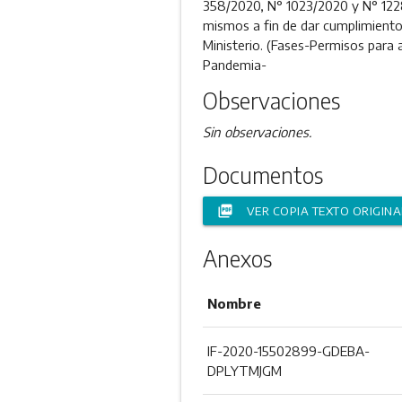
358/2020, N° 1023/2020 y N° 1228/
mismos a fin de dar cumplimiento
Ministerio. (Fases-Permisos para
Pandemia-
Observaciones
Sin observaciones.
Documentos
picture_as_pdf
VER COPIA TEXTO ORIGINA
Anexos
Nombre
IF-2020-15502899-GDEBA-
DPLYTMJGM