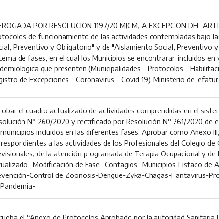
EROGADA POR RESOLUCIÓN 1197/20 MJGM, A EXCEPCIÓN DEL ARTIC
otocolos de funcionamiento de las actividades contempladas bajo l
ial, Preventivo y Obligatorio" y de "Aislamiento Social, Preventivo y
tema de fases, en el cual los Municipios se encontraran incluidos en v
idemiologica que presenten (Municipalidades - Protocolos - Habilitac
gistro de Excepciones - Coronavirus - Covid 19). Ministerio de Jefatu
robar el cuadro actualizado de actividades comprendidas en el siste
solución N° 260/2020 y rectificado por Resolución N° 261/2020 de est
 municipios incluidos en las diferentes fases. Aprobar como Anexo III
rrespondientes a las actividades de los Profesionales del Colegio de C
evisionales, de la atención programada de Terapia Ocupacional y de
tualizado- Modificación de Fase- Contagios- Municipios-Listado de A
evención-Control de Zoonosis-Dengue-Zyka-Chagas-Hantavirus-Pro
-Pandemia-
rueba el “Anexo de Protocolos Aprobado por la autoridad Sanitaria P