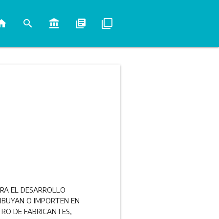
ome
search
account_balance
library_books
filter_none
PARA EL DESARROLLO
RIBUYAN O IMPORTEN EN
TRO DE FABRICANTES,