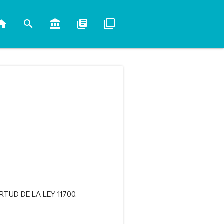
ome
search
account_balance
library_books
filter_none
TUD DE LA LEY 11700.