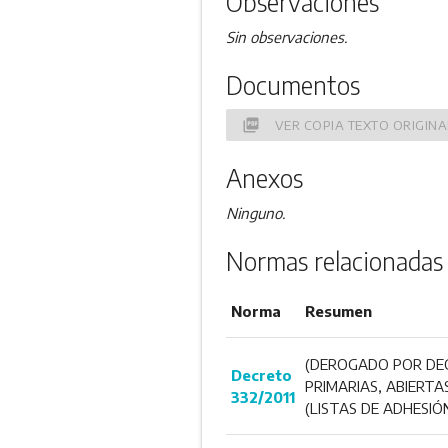
Observaciones
Sin observaciones.
Documentos
picture_as_pdf
VER COPIA TEXTO ORIGINA
Anexos
Ninguno.
Normas relacionadas 
Norma
Resumen
(DEROGADO POR DEC
Decreto
PRIMARIAS, ABIERTA
332/2011
(LISTAS DE ADHESI