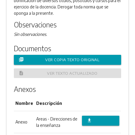
bonificación de diversos títulos, postítulos y cursos para el
ejercicio de la docencia. Derogar toda norma que se
oponga a la presente.
Observaciones
Sin observaciones.
Documentos
picture_as_pdf
VER COPIA TEXTO ORIGINAL
description
VER TEXTO ACTUALIZADO
Anexos
Nombre
Descripción
Areas - Direcciones de
file_download
Anexo
la enseñanza
DESCARGAR