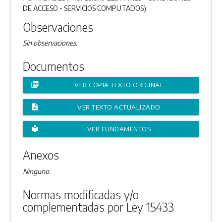
DE ACCESO - SERVICIOS COMPUTADOS).
Observaciones
Sin observaciones.
Documentos
picture_as_pdf
VER COPIA TEXTO ORIGINAL
description
VER TEXTO ACTUALIZADO
local_library
VER FUNDAMENTOS
Anexos
Ninguno.
Normas modificadas y/o
complementadas por Ley 15433