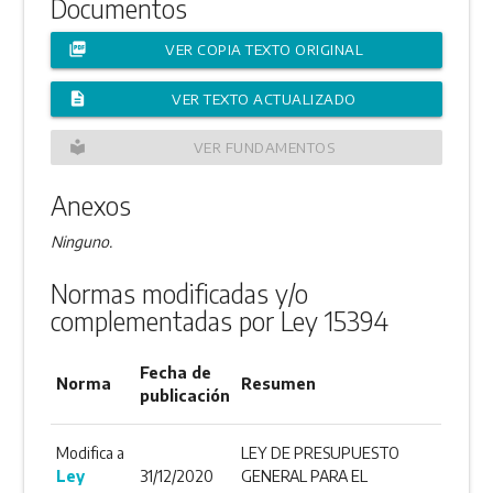
Documentos
picture_as_pdf
VER COPIA TEXTO ORIGINAL
description
VER TEXTO ACTUALIZADO
local_library
VER FUNDAMENTOS
Anexos
Ninguno.
Normas modificadas y/o
complementadas por Ley 15394
Fecha de
Norma
Resumen
publicación
Modifica a
LEY DE PRESUPUESTO
Ley
31/12/2020
GENERAL PARA EL