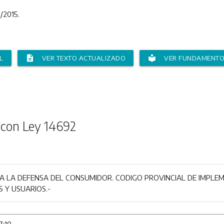
2015.
description
local_library
L
VER TEXTO ACTUALIZADO
VER FUNDAMENT
 con Ley 14692
A LA DEFENSA DEL CONSUMIDOR. CODIGO PROVINCIAL DE IMPLE
 Y USUARIOS.-