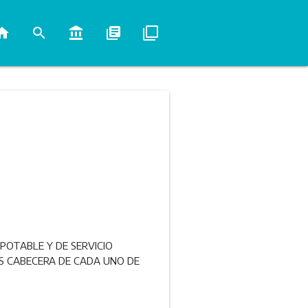
ome
search
account_balance
library_books
filter_none
POTABLE Y DE SERVICIO
S CABECERA DE CADA UNO DE