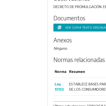
DECRETO DE PROMULGACIÓN 33/
Documentos
picture_as_pdf
VER COPIA TEXTO ORIGINA
Anexos
Ninguno.
Normas relacionadas
Norma
Resumen
Ley
ESTABLECE BASES PAR
13133
DE LOS CONSUMIDORES