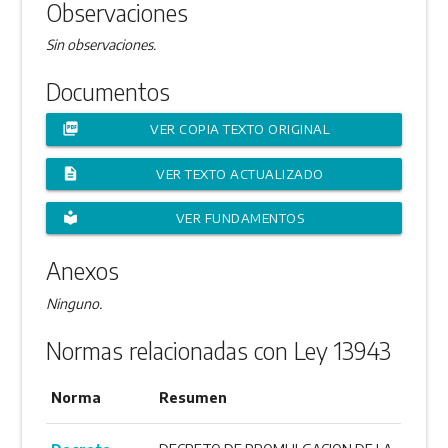
Observaciones
Sin observaciones.
Documentos
picture_as_pdf
VER COPIA TEXTO ORIGINAL
description
VER TEXTO ACTUALIZADO
local_library
VER FUNDAMENTOS
Anexos
Ninguno.
Normas relacionadas con Ley 13943
Norma
Resumen