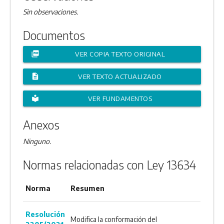
Sin observaciones.
Documentos
picture_as_pdf
VER COPIA TEXTO ORIGINAL
description
VER TEXTO ACTUALIZADO
local_library
VER FUNDAMENTOS
Anexos
Ninguno.
Normas relacionadas con Ley 13634
Norma
Resumen
Resolución
Modifica la conformación del