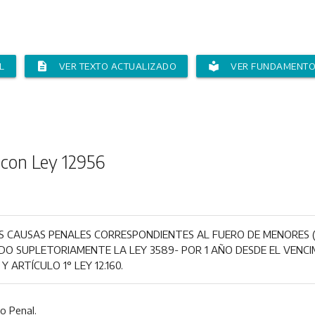
description
local_library
L
VER TEXTO ACTUALIZADO
VER FUNDAMENT
 con Ley 12956
S CAUSAS PENALES CORRESPONDIENTES AL FUERO DE MENORES (D
O SUPLETORIAMENTE LA LEY 3589- POR 1 AÑO DESDE EL VENCI
 Y ARTÍCULO 1° LEY 12.160.
o Penal.