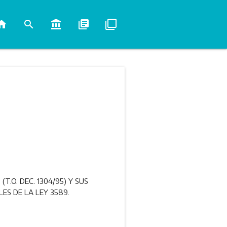
ome
search
account_balance
library_books
filter_none
.O. DEC. 1304/95) Y SUS
S DE LA LEY 3589.