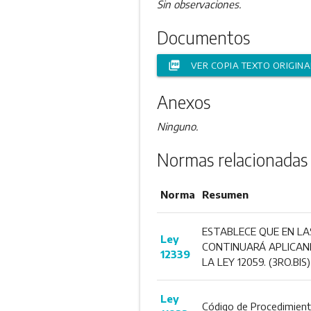
Sin observaciones.
Documentos
picture_as_pdf
VER COPIA TEXTO ORIGINA
Anexos
Ninguno.
Normas relacionadas
Norma
Resumen
ESTABLECE QUE EN LA
Ley
CONTINUARÁ APLICAND
12339
LA LEY 12059. (3RO.BIS)
Ley
Código de Procedimient