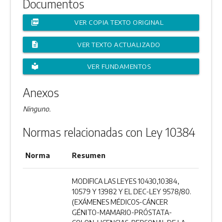
Documentos
picture_as_pdf
VER COPIA TEXTO ORIGINAL
description
VER TEXTO ACTUALIZADO
local_library
VER FUNDAMENTOS
Anexos
Ninguno.
Normas relacionadas con Ley 10384
Norma
Resumen
MODIFICA LAS LEYES 10430,10384,
10579 Y 13982 Y EL DEC-LEY 9578/80.
(EXÁMENES MÉDICOS-CÁNCER
GÉNITO-MAMARIO-PRÓSTATA-