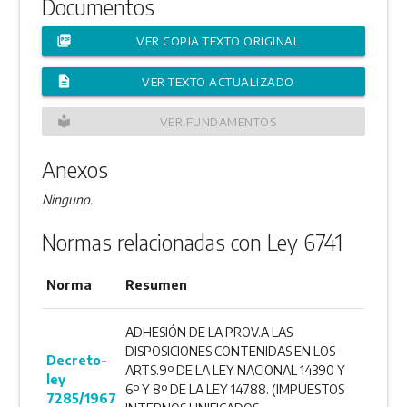
Documentos
picture_as_pdf
VER COPIA TEXTO ORIGINAL
description
VER TEXTO ACTUALIZADO
local_library
VER FUNDAMENTOS
Anexos
Ninguno.
Normas relacionadas con Ley 6741
Norma
Resumen
ADHESIÓN DE LA PROV.A LAS
DISPOSICIONES CONTENIDAS EN LOS
Decreto-
ARTS.9º DE LA LEY NACIONAL 14390 Y
ley
6º Y 8º DE LA LEY 14788. (IMPUESTOS
7285/1967