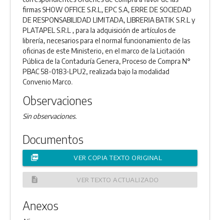
firmas SHOW OFFICE S.R.L, EPC S.A, ERRE DE SOCIEDAD
DE RESPONSABILIDAD LIMITADA, LIBRERIA BATIK S.R.L y
PLATAPEL S.R.L , para la adquisición de artículos de
librería, necesarios para el normal funcionamiento de las
oficinas de este Ministerio, en el marco de la Licitación
Pública de la Contaduría Genera, Proceso de Compra N°
PBAC 58-0183-LPU2, realizada bajo la modalidad
Convenio Marco.
Observaciones
Sin observaciones.
Documentos
picture_as_pdf
VER COPIA TEXTO ORIGINAL
description
VER TEXTO ACTUALIZADO
Anexos