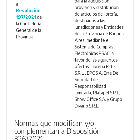
para la adquisición,
a
provisión y distribución
Resolución
de artículos de librería,
197/2021
de
destinados a las
la Contaduría
Jurisdicciones y Entidades
General de la
de la Provincia de Buenos
Provincia
Aires, mediante el
Sistema de Compras
Electrónicas PBAC, a
favor de las siguientes
ofertas: Librería Batik
S.R.L., EPC S.A, Erre De
Sociedad de
Responsabilidad
Limitada, Platapel S.R.L,
Show Office S.A. y Grupo
Divario S.R.L. -
Normas que modifican y/o
complementan a Disposición
326/2021