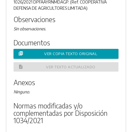
1026/2021 DPFAAYRNMDAGP. (Ref. COOPERATIVA
DEFENSA DE AGRICULTORES LIMITADA)
Observaciones
Sin observaciones.
Documentos
picture_as_pdf
VER COPIA TEXTO ORIGINAL
description
VER TEXTO ACTUALIZADO
Anexos
Ninguno.
Normas modificadas y/o
complementadas por Disposición
1034/2021