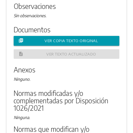
Observaciones
Sin observaciones.
Documentos
picture_as_pdf
VER COPIA TEXTO ORIGINAL
description
VER TEXTO ACTUALIZADO
Anexos
Ninguno.
Normas modificadas y/o
complementadas por Disposición
1026/2021
Ninguna.
Normas que modifican y/o