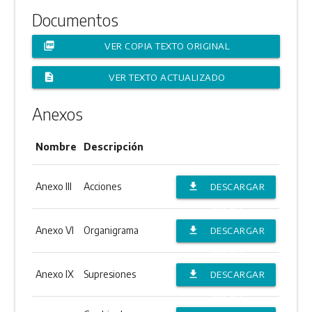
Documentos
picture_as_pdf
VER COPIA TEXTO ORIGINAL
description
VER TEXTO ACTUALIZADO
Anexos
Nombre
Descripción
Anexo III
Acciones
file_download
DESCARGAR
ANEXO
Anexo VI
Organigrama
file_download
DESCARGAR
ANEXO
Anexo IX
Supresiones
file_download
DESCARGAR
ANEXO