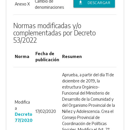
Cambio de
file_download
DESCARGAR
Anexo X
denominaciones
ANEXO
Normas modificadas y/o
complementadas por Decreto
53/2022
Fecha de
Norma
Resumen
publicación
Aprueba, a partir del día 11 de
diciembre de 2019, la
estructura Orgánico-
Funcional del Ministerio de
Desarrollo de la Comunidad y
Modifica
del Organismo Provincial de la
a
17/02/2020
Niñez y Adolescencia. Crea el
Decreto
Consejo Provincial de
77/2020
Coordinación de Políticas
Sociales. Modifica el Art. 7°